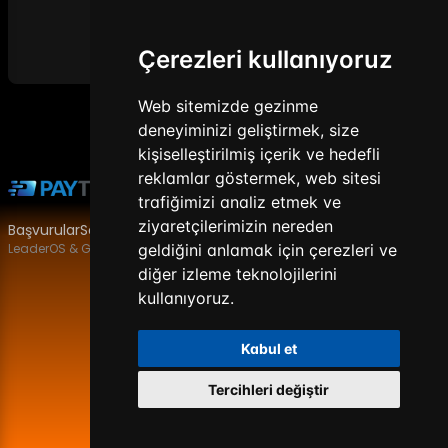
Özel Üyelikler
Çerezleri kullanıyoruz
Web sitemizde gezinme
deneyiminizi geliştirmek, size
kişiselleştirilmiş içerik ve hedefli
reklamlar göstermek, web sitesi
trafiğimizi analiz etmek ve
ziyaretçilerimizin nereden
Başvurular
Sözleşme
Diğer
geldiğini anlamak için çerezleri ve
LeaderOS & Gameixa
diğer izleme teknolojilerini
LeaderOS
kullanıyoruz.
Kabul et
Tercihleri değiştir