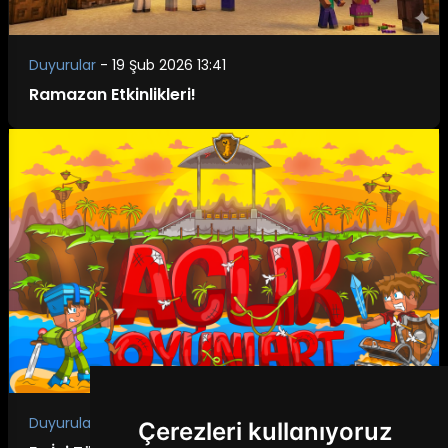
Duyurular
-
19 Şub 2026 13:41
Ramazan Etkinlikleri!
Duyurular
-
30 Oca 2026 15:04
Çerezleri kullanıyoruz