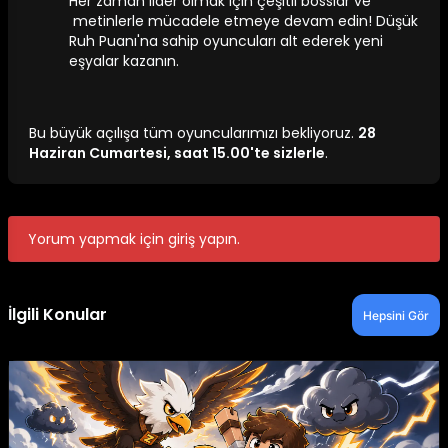
Her zaman lider olmak için çeşitli bosslar ve
metinlerle mücadele etmeye devam edin! Düşük
Ruh Puanı'na sahip oyuncuları alt ederek yeni
eşyalar kazanın.
Bu büyük açılışa tüm oyuncularımızı bekliyoruz.
28
Haziran Cumartesi, saat 15.00'te sizlerle
.
Yorum yapmak için giriş yapın.
İlgili Konular
Hepsini Gör