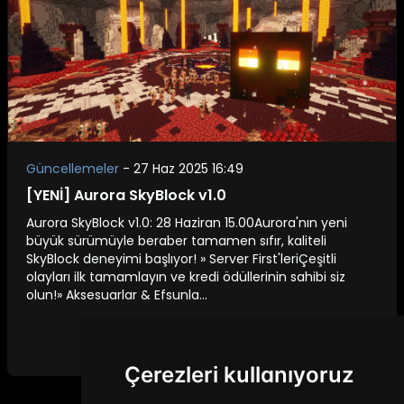
Güncellemeler
-
27 Haz 2025 16:49
[YENİ] Aurora SkyBlock v1.0
Aurora SkyBlock v1.0: 28 Haziran 15.00Aurora'nın yeni
büyük sürümüyle beraber tamamen sıfır, kaliteli
SkyBlock deneyimi başlıyor! » Server First'leriÇeşitli
olayları ilk tamamlayın ve kredi ödüllerinin sahibi siz
olun!» Aksesuarlar & Efsunla...
Devamını Oku
Çerezleri kullanıyoruz